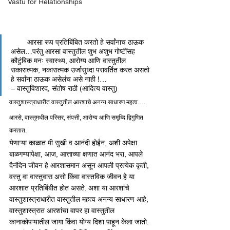
Vastu for Relationships
        आरसा रूप प्रतिबिंबित करतो हे सर्वांनाच ठाऊक 
असेल…परंतु आरसा वास्तुतील शुभ अशुभ गोष्टींसह 
कौटुंबिक मनः स्वास्थ्य, आरोग्य आणि वास्तुतील 
सकारात्मक, नकारात्मक उर्जासुध्दा परावर्तित करत असतो 
हे सर्वांना ठाऊक असेलंच असे नाही !…
– वास्तुविशारद, संतोष राठी (आदित्य वास्तु)
वास्तुशास्त्राधारीत वास्तुतील आरशाचे अनन्य साधारण महत्व….
आरसे, वास्तुमधील परिसर, संपत्ती, आरोग्य आणि समृध्दि द्विगुणित 
करतात.
येणाऱ्या काळात मी सुखी व आनंदी होईन, अशी अपेक्षा 
बाळगण्यापेक्षा, आज, आत्ताच्या क्षणात आनंद भरा, आपले 
दैनंदिन जीवन हे आरशासमान असून आपली प्रत्येक कृती, 
वस्तु वा वास्तुवास असो किंवा वास्तविक जीवन हे या 
आरशात प्रतिबिंबीत होत असते. अशा या आरशांचे 
वास्तुशास्त्राधारीत वास्तुतील महत्व अनन्य साधारण आहे, 
वास्तुशास्त्रात आरशांचा वापर हा वास्तुतील 
कानाकोपऱ्यातील जागा किंवा योग्य दिशा पाहून केला जातो. 