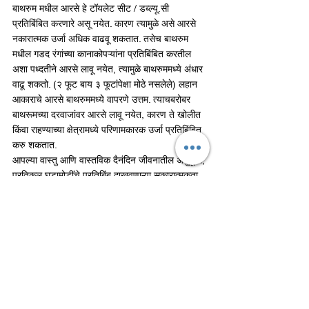
बाथरुम मधील आरसे हे टॉयलेट सीट / डब्ल्यू.सी 
प्रतिबिंबित करणारे असू नयेत. कारण त्यामुळे असे आरसे 
नकारात्मक उर्जा अधिक वाढवू शकतात. तसेच बाथरुम 
मधील गडद रंगांच्या कानाकोपऱ्यांना प्रतिबिंबित करतील 
अशा पध्दतीने आरसे लावू नयेत, त्यामुळे बाथरुममध्ये अंधार 
वाढू शकतो. (२ फूट बाय ३ फूटांपेक्षा मोठे नसलेले) लहान 
आकाराचे आरसे बाथरुममध्ये वापरणे उत्तम. त्याचबरोबर 
बाथरूमच्या दरवाजांवर आरसे लावू नयेत, कारण ते खोलीत 
किंवा राहण्याच्या क्षेत्रामध्ये परिणामकारक उर्जा प्रतिबिंबित 
करु शकतात.
आपल्या वास्तु आणि वास्तविक दैनंदिन जीवनातील अनुकूल, 
प्रतिकूल घडामोडींचे प्रतिबिंब दाखवणाऱ्या सकारात्मकता, 
नकारात्मकतेच्या उर्जास्त्रोतांना परावर्तित करणाऱ्या 
आरशांना वास्तुशास्त्रानुसार, आपल्या वास्तुत योग्य 
स्थितीत योग्य स्थानीच स्थानापन्न करा आणि सफल, समृध्द 
आयुष्याबरोबर सर्वसंपन्न भविष्याची प्रचिती घ्या, परावर्तित 
वास्तुसौख्याचा सहवास अनुभवा!….            
mirror power of vastu shastra
vastu shastra mirror placemet
mirrors in vastu shastra
vastu tips for mirrors
Mirror symbolism in Vastu Shastra