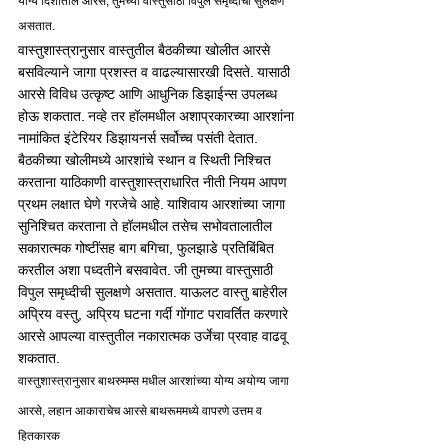
योग्य दिशातील आरसे, तुमच्या वास्तुसाठी विपुल समृध्दीची सुलक्षणे 
असतात.
वास्तुशास्त्रानुसार वास्तुतील बैठकीच्या खोलीत आरसे 
बसविल्याने जागा प्रशस्त व वाढल्यासारखी दिसते. यासाठी 
आरसे विविध उत्कृष्ट आणि आधुनिक डिझाईन्स उपलब्ध 
होऊ शकतात. नव्हे तर हॉलमधील अशाप्रकारच्या आरशांना 
नामांकित इंटेरियर डिझायनर्स सर्वोच्च पसंती देतात. 
बैठकीच्या खोलीमध्ये आरशांचे स्थान व स्थिती निश्चित 
करताना याठिकाणी वास्तुशास्त्राधारित नीती नियम आपण 
प्रथम लक्षात घेणे गरजेचे आहे. याशिवाय आरशांच्या जागा 
सुनिश्चित करताना ते हॉलमधील तसेच सभोवतालातील 
सकारात्मक गोष्टींसह बाग बगिचा, फुलझाडे प्रतिबिंबित 
करतील अशा पध्दतीने बसवावेत. जी तुमच्या वास्तुसाठी 
विपुल समृध्दीची सुलक्षणे असतात. याऊलट वास्तु बाहेरील 
अप्रिय वस्तु, अप्रिय घटना गर्दी गोंगाट परावर्तित करणारे 
आरसे आपल्या वास्तुतील नकारात्मक उर्जेचा प्रवाह वाढवू 
शकतात.
वास्तुशास्त्रानुसार बाथरुमम्स मधील आरशांच्या योग्य अयोग्य जागा
आरसे, लहान आकाराचेच आरसे बाथरूममध्ये वापरणे उत्तम व 
हितकारक