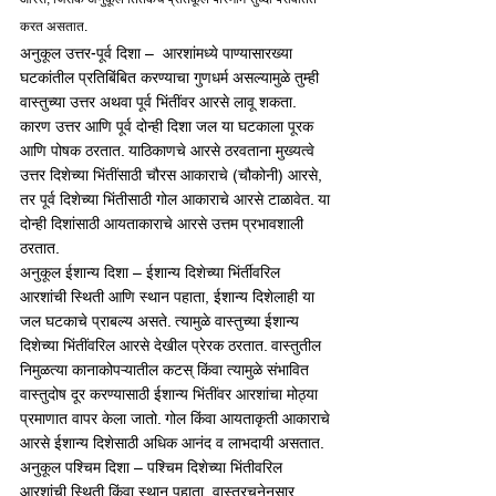
करत असतात.
अनुकूल उत्तर-पूर्व दिशा –  आरशांमध्ये पाण्यासारख्या 
घटकांतील प्रतिबिंबित करण्याचा गुणधर्म असल्यामुळे तुम्ही 
वास्तुच्या उत्तर अथवा पूर्व भिंतींवर आरसे लावू शकता. 
कारण उत्तर आणि पूर्व दोन्ही दिशा जल या घटकाला पूरक 
आणि पोषक ठरतात. याठिकाणचे आरसे ठरवताना मुख्यत्वे 
उत्तर दिशेच्या भिंतींसाठी चौरस आकाराचे (चौकोनी) आरसे, 
तर पूर्व दिशेच्या भिंतीसाठी गोल आकाराचे आरसे टाळावेत. या 
दोन्ही दिशांसाठी आयताकाराचे आरसे उत्तम प्रभावशाली 
ठरतात. 
अनुकूल ईशान्य दिशा – ईशान्य दिशेच्या भिंर्तीवरिल 
आरशांची स्थिती आणि स्थान पहाता, ईशान्य दिशेलाही या 
जल घटकाचे प्राबल्य असते. त्यामुळे वास्तुच्या ईशान्य 
दिशेच्या भिंतींवरिल आरसे देखील प्रेरक ठरतात. वास्तुतील 
निमुळत्या कानाकोपऱ्यातील कटस् किंवा त्यामुळे संभावित 
वास्तुदोष दूर करण्यासाठी ईशान्य भिंतींवर आरशांचा मोठ्या 
प्रमाणात वापर केला जातो. गोल किंवा आयताकृती आकाराचे 
आरसे ईशान्य दिशेसाठी अधिक आनंद व लाभदायी असतात.
अनुकूल पश्चिम दिशा – पश्चिम दिशेच्या भिंतीवरिल 
आरशांची स्थिती किंवा स्थान पहाता, वास्तुरचनेनुसार 