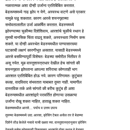
नकारात्मक अशा दोन्ही उर्जाना प्रतिबिंबित करतात. 
बेडरूम्समध्ये गाढ झोप न येणे, अस्वस्थ वाटणे असे प्रकार 
यामुळे घडू शकतात. कारण आरसे शयनगृहाच्या 
सभोवतालातील उर्जा आकर्षित करतात. बेडरुममध्ये 
झोपण्याच्या चुकीच्या दिशेशिवाय, आरशांचे चुकीचे स्थान हे 
तुमची मानसिक चिंता वाढवू शकते, अस्वस्थता निर्माण करू 
शकते. या दोन्ही अवस्थेत बेडरुममधील पाण्यासारख्या 
घटकाची लक्षणं कारणीभूत असतात. यासाठी बेडरुममध्ये 
आरसे बसविण्यापूर्वी विशेषतः बेडच्या समोरील भिंतीवर ते 
असू नयेत. मूळ वास्तुशास्त्राधार देखील हेच सांगतो की 
शयनगृहात झोपताना आपल्या शरिराचा कोणताही भाग 
आरशात प्रतिबिंबित होऊ नये. कारण परिणामतः कुटुंबात 
कलह, वादविवाद संभवतात याबाबत दुमत नाही. यामागील 
वास्तविक तर्क असे सांगतो की बरीच कुटुंब ही अशा 
बेडरुम्समधील आरशांद्वारे परावर्तित होणाऱ्या उसळत्या 
उर्जांना रोखू शकत नाहित, हाताळू शकत नाहित.
बेडरुम्समधील आरसे… पर्याय व उत्तम उपाय
तुमच्या बेडरुममध्ये उदा. आरसा, ड्रेसिंग टेबल असेल तर ते बेडच्या 
दिशेने तोंड केलेले नसावे याची दक्षता घ्या. वास्तुशास्त्रानुसार ड्रेसिंग 
टेबलचे तसेच कोणत्याही ठिकाणच्या आरशांचे योग्य स्थान हे बेडच्या 