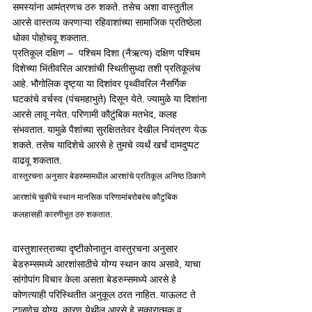
समस्यांना आमंत्रणच ठरु शकते. तसेच अशा वास्तुतील 
आरसे वास्तव्य करणाऱ्या रहिवाशांच्या सामाजिक प्रतिष्ठेला 
धोका पोहोचवू शकतात. 
प्रतिकूल दक्षिण –  पश्चिम दिशा (नैऋत्य) दक्षिण पश्चिम 
दिशेच्या भिंतीवरिल आरशांची स्थितीसुध्दा तशी प्रतिकूलंच 
आहे. भौगोलिक दृष्ट्या या दिशांवर पृथ्वीवरिल नैसर्गिक 
घटकांचे वर्चस्व (पंचमहाभुते) दिसून येते. ज्यामुळे या दिशांना 
आरसे लावू नयेत. परिणामी कौटुंबिक मतभेद, कलह 
संभवतात. यामुळे पैशांच्या सुरक्षिततेवर देखील नियंत्रण येऊ 
शकते. तसेच यादिशेचे आरसे हे तुमचे व्यर्थं खर्चं दामदुप्पट 
वाढवू शकतात. 
वास्तुरचना अनुसार बेडरुम्समधील आरशांचे प्रतिकूल अनिष्ठ ठिकाणे
आरशांचे चुकीचे स्थान मानसिक परिणामांबरोबरंच कौटुबिक 
कलहासही कारणीभूत ठरु शकतात.
वास्तुशास्त्राच्या दृष्टीकोनातून वास्तुरचना अनुसार 
बेडरुम्समध्ये आरशांसाठीचे योग्य स्थान काय असावे, याचा 
सांगोपांग विचार केला असता बेडरुम्समध्ये आरसे हे 
कोणत्याही परिस्थितीत अनुकूल ठरत नाहित. याऊलट ते 
टाळणेच योग्य. कारण येथील आरसे हे सकारात्मक व 