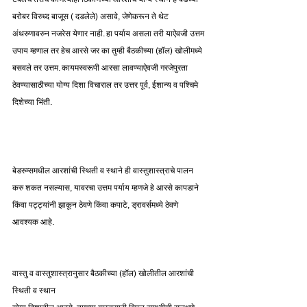
बरोबर विरुध्द बाजूस ( दडलेले) असावे, जेणेकरून ते थेट 
अंथरुणावरुन नजरेस येणार नाही. हा पर्याय असला तरी याऐवजी उत्तम 
उपाय म्हणाल तर हेच आरसे जर का तुम्ही बैठकीच्या (हॉल) खोलीमध्ये 
बसवले तर उत्तम. कायमस्वरूपी आरसा लावण्याऐवजी गरजेपुरता 
ठेवण्यासाठीच्या योग्य दिशा विचाराल तर उत्तर पूर्व, ईशान्य व पश्चिमे 
दिशेच्या भिंती.
बेडरुम्समधील आरशांची स्थिती व स्थाने ही वास्तुशास्त्राचे पालन 
करु शकत नसल्यास, यावरचा उत्तम पर्याय म्हणजे हे आरसे कापडाने 
किंवा पट्ट्यांनी झाकून ठेवणे किंवा कपाटे, ड्रावर्समध्ये ठेवणे 
आवश्यक आहे.
वास्तु व वास्तुशास्त्रानुसार बैठकीच्या (हॉल) खोलीतील आरशांची 
स्थिती व स्थान