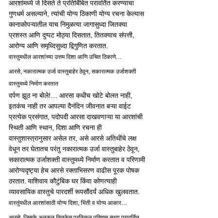
आरशांमध्ये जे दिसते ते प्रतिबिंबित परावर्तित करण्याचा 
गुणधर्म असल्याने, त्यांची योग्य ठिकाणी योग्य रचना केल्यास 
कानाकोपऱ्यातील याच निमुळत्या जागासुध्दा जितक्या 
प्रशस्त आणि दुप्पट मोठ्या दिसतात, तितक्याच संपत्ती, 
आरोग्य आणि समृध्दिसुध्दा द्विगुणित करतात. 
वास्तुमधील आरशांच्या उत्तम दिशा आणि उचित ठिकाणे…
आरसे, नकारात्मक उर्जा वास्तुबाहेर ठेवून, सकारात्मक उर्जाशक्ती 
वास्तुमध्ये निर्माण करतात
दर्पण झूठ ना बोले!… आरसा कधीच खोटे बोलत नाही, 
इतकंच नाही तर आपल्या दैनंदिन जीवनात बऱ्या वाईट 
प्रत्येक प्रसंगात, पदोपदी आरसा दाखवणाऱ्या या आरशांची 
स्थिती आणि स्थान, दिशा आणि रचना ही 
वास्तुशास्त्रानुसार असेल तर, असे आरसे अतिथींचे लक्ष 
वेधून तर घेतातच परंतु नकारात्मक उर्जा वास्तुबाहेर ठेवून, 
सकारात्मक उर्जाशक्ती वास्तुमध्ये निर्माण करतात व परिणामी 
आरोग्यदृष्ट्या हेच आरसे रक्ताभिसरण वाढीस पूरक पोषक 
ठरतात. याशिवाय कौटुंबिक घर किंवा कोणत्याही 
व्यावसायिक वास्तुचे पारदर्शी रूपसौंदर्यं अधिक खुलवतात.
वास्तुंमधील आरशांसाठी योग्य दिशा, भिंती व योग्य आकार…
आरसे, जिसके अनुकूल तितकेच प्रतिकूल परिणाम सुध्दा परावर्तित 