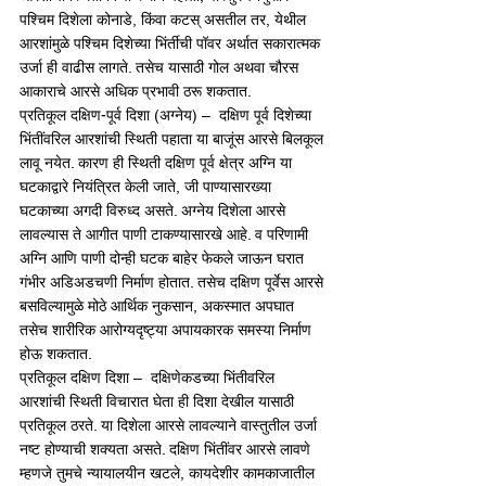
पश्चिम दिशेला कोनाडे, किंवा कटस् असतील तर, येथील 
आरशांमुळे पश्चिम दिशेच्या भिंर्तीची पॉवर अर्थात सकारात्मक 
उर्जा ही वाढीस लागते. तसेच यासाठी गोल अथवा चौरस 
आकाराचे आरसे अधिक प्रभावी ठरू शकतात.
प्रतिकूल दक्षिण-पूर्व दिशा (अग्नेय) –  दक्षिण पूर्व दिशेच्या 
भिंतींवरिल आरशांची स्थिती पहाता या बाजूंस आरसे बिलकूल 
लावू नयेत. कारण ही स्थिती दक्षिण पूर्व क्षेत्र अग्नि या 
घटकाद्वारे नियंत्रित केली जाते, जी पाण्यासारख्या 
घटकाच्या अगदी विरुध्द असते. अग्नेय दिशेला आरसे 
लावल्यास ते आगीत पाणी टाकण्यासारखे आहे. व परिणामी 
अग्नि आणि पाणी दोन्ही घटक बाहेर फेकले जाऊन घरात 
गंभीर अडिअडचणी निर्माण होतात. तसेच दक्षिण पूर्वेस आरसे 
बसविल्यामुळे मोठे आर्थिक नुकसान, अकस्मात अपघात 
तसेच शारीरिक आरोग्यदृष्ट्या अपायकारक समस्या निर्माण 
होऊ शकतात.
प्रतिकूल दक्षिण दिशा –  दक्षिणेकडच्या भिंतीवरिल 
आरशांची स्थिती विचारात घेता ही दिशा देखील यासाठी 
प्रतिकूल ठरते. या दिशेला आरसे लावल्याने वास्तुतील उर्जा 
नष्ट होण्याची शक्यता असते. दक्षिण भिंतींवर आरसे लावणे 
म्हणजे तुमचे न्यायालयीन खटले, कायदेशीर कामकाजातील 